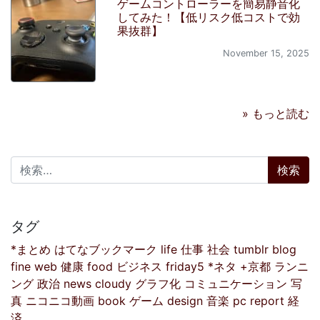
ゲームコントローラーを簡易静音化
してみた！【低リスク低コストで効
果抜群】
November 15, 2025
» もっと読む
検索:
タグ
*まとめ
はてなブックマーク
life
仕事
社会
tumblr
blog
fine
web
健康
food
ビジネス
friday5
*ネタ
+京都
ランニ
ング
政治
news
cloudy
グラフ化
コミュニケーション
写
真
ニコニコ動画
book
ゲーム
design
音楽
pc
report
経
済