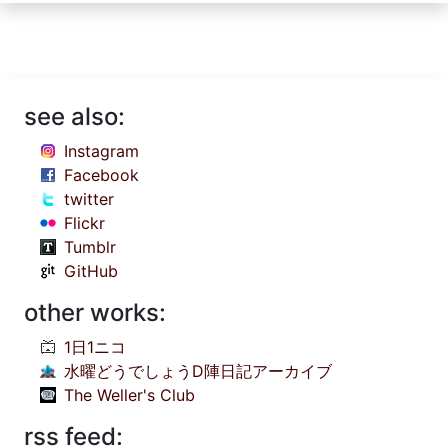
see also:
Instagram
Facebook
twitter
Flickr
Tumblr
GitHub
other works:
1日1ニコ
水曜どうでしょうD陣日記アーカイブ
The Weller's Club
rss feed: