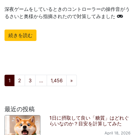
深夜ゲームをしているときのコントローラーの操作音がう
るさいと奥様から指摘されたので対策してみました
続きを読む
投稿ナビゲーション
1
2
3
…
1,456
»
最近の投稿
1日に摂取して良い「糖質」はどれぐ
らいなのか？目安を計算してみた
April 18, 2026