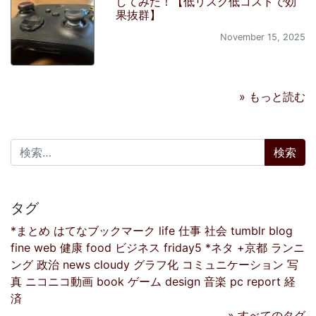
してみた！【低リスク低コストで効
果抜群】
November 15, 2025
» もっと読む
検索:
タグ
*まとめ
はてなブックマーク
life
仕事
社会
tumblr
blog
fine
web
健康
food
ビジネス
friday5
*ネタ
+京都
ランニ
ング
政治
news
cloudy
グラフ化
コミュニケーション
写
真
ニコニコ動画
book
ゲーム
design
音楽
pc
report
経
済
» すべてのタグ