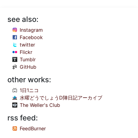
see also:
Instagram
Facebook
twitter
Flickr
Tumblr
GitHub
other works:
1日1ニコ
水曜どうでしょうD陣日記アーカイブ
The Weller's Club
rss feed:
FeedBurner