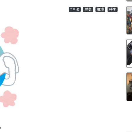
*ネタ
歴史
環境
科学