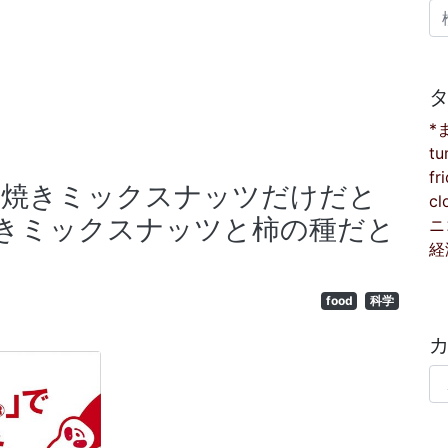
検
*
tu
fr
 素焼きミックスナッツだけだと
cl
きミックスナッツと柿の種だと
ニ
経
food
科学
カ