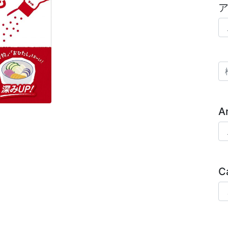
ア
検
A
Ar
C
Ca