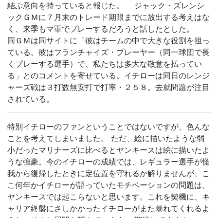
結ぶ意向を持っていると報じた。 ジャック・ズレンシ
ックＧＭに７月末のトレード期限までに放出する考えはな
く、来季もマ軍でプレーするだろうと話したとした。
同ＧＭは同サイトに「彼はチームの中で大きな役割を担っ
ている。彼はフランチャイズ・プレーヤー（同一球団で長
くプレーする選手）で、私たちは多大な敬意を払ってい
る」とのコメントを寄せている。イチローは同日のレンジ
ャーズ戦は３打数無安打で打率・２５８。去就問題が注目
されている。
特別イチローのファンということではないですが、色んな
ことを考えてしまいました。 ただ、絵に描いたような弱
小だったマリナーズに比べるとヤンキースは絵に描いたよ
うな強豪。今のイチローの成績では、レギュラー選手が怪
我から復帰したときに定位置を守れるか解りませんが、こ
こ何年かイチローが語っていたモチベーションの問題は、
ヤンキースでは起こらないと思います。これを契機に、キ
ャリア終盤にさしかかったイチローがまた暴れてくれるよ