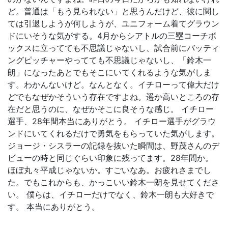
ど。普通は「もう見られない」と思うんだけど、彼に関し
ては引退しようが何しようが、ユニフォーム着てグラウン
ドにいそうな気がする。4月からシアトルの三塁コーチボ
ックスに立ってても不思議じゃないし、試合前にバッティ
ングピッチャーやってても不思議じゃないし、「鈴木一
朗」になったあとでもそこにいてくれるような気がしま
す。わかんないけど。なんとなく。イチローって偉大だけ
どでもなぜかそういう存在ですよね。遥か高いところの存
在だと思うのに、なぜかそこに良そうな感じ。 イチロー
選手、28年間本当にありがとう。 イチロー選手がグラウ
ンドにいてくれるだけで勇気をもらっていた気がします。
ジョージ・シスラーの記録を抜いた瞬間は、野茂さんのデ
ビューの時と同じぐらい印象に残ってます。28年間か。
ほぼ丸々平成じゃないか。すごいなあ。お疲れさまでし
た。でもこれからも、かっこいい鈴木一朗を見せてくださ
い。 僕らは、イチローだけでなく、鈴木一朗も大好きで
す。 本当にありがとう。