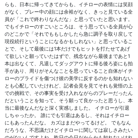
らも、日本に帰ってきてからも、イチローの表情には笑顔
がなく、プレー中の顔には余裕がなく、きっと見ている全
員が「これで終わりなんだな」と思っていたと思います。
でもイチローのすごいところは、そう思っている全員が心
のどこかで「それでももしかしたら急に調子を取り戻して
現役続行ということになるかもしれない」と思っているこ
とで、そして最後には1本だけでもヒットを打たせてあげ
て欲しいと願っていたはずで、残念ながら最後まであと1
本は出なくて、凡退してダッグアウトに帰る後ろ姿にも拍
手があり、周りがそんなことを思っていること自体がイチ
ローのプライドを傷つけ彼の美学に反するのかも知れない
とも心配していたけれど、記者会見を見てそれも覚悟の上
での挑戦で、その事実を受け入れながらのプレーだったん
だということを知って、そう願って良かったと思うし、本
当に最後なんだなと深く実感しました。 イチローが引退
しちゃったか。 誰にでも引退はあるし、それはイチロー
にもあったんだな。 カズはまだやってるけど。 でもなん
だろうな、不思議だけどイチローに関しては寂しさみたい
のがないんですよね。昨日の今日だからかも知れないけれ