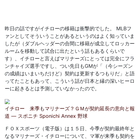
昨日の話ですがイチローの移籍は衝撃的でした。 MLBフ
ァンとしてそういうことがあるというのはよく知っていま
したが（ダブルヘッダーの合間に移籍が成立してロッカー
ルームを移動して試合に出たという話もあるくらいで
す）、イチローと言えばマリナーズにとっては完全にフラ
ンチャイズ選手ですし、つい先日もGMが「（今シーズン
の成績はいまいちだけど）契約は更新するつもりだ」と語
ってたこともあって、こういう話が日本と縁の深いヒーロ
ーに起きるとは予測していなかったので。
イチロー 来季もマリナーズ？ＧＭが契約延長の意向と報
道 ― スポニチ Sponichi Annex 野球
ＦＯＸスポーツ（電子版）は１５日、今季が契約最終年と
なるマリナーズ・イチローについて、マ軍が来季も契約を