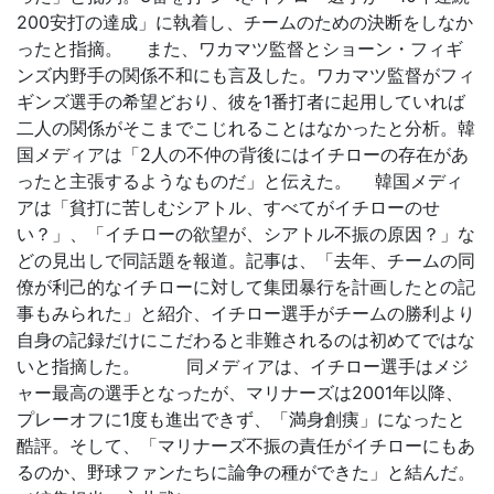
200安打の達成」に執着し、チームのための決断をしなか
ったと指摘。 また、ワカマツ監督とショーン・フィギ
ンズ内野手の関係不和にも言及した。ワカマツ監督がフィ
ギンズ選手の希望どおり、彼を1番打者に起用していれば
二人の関係がそこまでこじれることはなかったと分析。韓
国メディアは「2人の不仲の背後にはイチローの存在があ
ったと主張するようなものだ」と伝えた。 韓国メディ
アは「貧打に苦しむシアトル、すべてがイチローのせ
い？」、「イチローの欲望が、シアトル不振の原因？」な
どの見出しで同話題を報道。記事は、「去年、チームの同
僚が利己的なイチローに対して集団暴行を計画したとの記
事もみられた」と紹介、イチロー選手がチームの勝利より
自身の記録だけにこだわると非難されるのは初めてではな
いと指摘した。 同メディアは、イチロー選手はメジ
ャー最高の選手となったが、マリナーズは2001年以降、
プレーオフに1度も進出できず、「満身創痍」になったと
酷評。そして、「マリナーズ不振の責任がイチローにもあ
るのか、野球ファンたちに論争の種ができた」と結んだ。