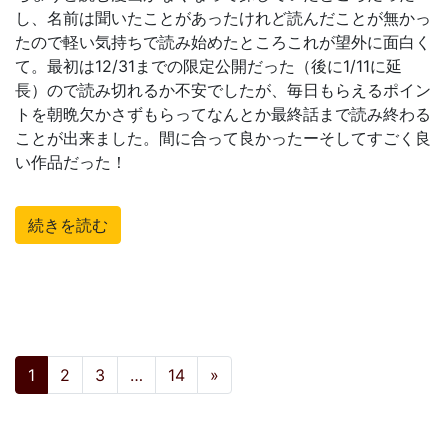
し、名前は聞いたことがあったけれど読んだことが無かっ
たので軽い気持ちで読み始めたところこれが望外に面白く
て。最初は12/31までの限定公開だった（後に1/11に延
長）ので読み切れるか不安でしたが、毎日もらえるポイン
トを朝晩欠かさずもらってなんとか最終話まで読み終わる
ことが出来ました。間に合って良かったーそしてすごく良
い作品だった！
続きを読む
投稿ナビゲーション
1
2
3
…
14
»