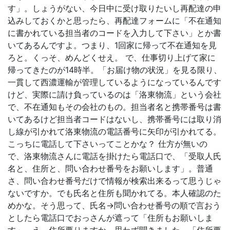
す」。しょうがない、今日中に受け取りたいし再配達の申
込みしておくかと思ったら、再配達フォームに「不在通知
に書かれている担当者のコードを入力して下さい」とか書
いてあるんですよ。つまり、1回家に帰って不在通知を見
ろと。くっそ、めんどくせえ。 で、仕事切り上げて家に
帰ってきたのが14時半。「お届け物の状況」を見る限り、
一貫して西濃運輸が管理しているようになっているんです
けど、実際に請け負っているのは「洛東物流」という会社
で、不在通知もその会社のもの。担当者名と携帯番号は書
いてあるけど担当者コードはないし、携帯番号には取り消
し線が引かれて洛東物流の電話番号に矢印が引かれてる。
こっちに電話して下さいってことかな？ 仕方が無いの
で、洛東物流さんに電話を掛けたら電話口で、「受取人氏
名と、住所と、問い合わせ番号をお願いします」。普通
さ、問い合わせ番号だけで情報が検索出来るって思うじゃ
ないですか。でも氏名と住所も聞かれてる。本人確認のた
めかな。そう思って、氏名→問い合わせ番号の順で言おう
としたら電話口でおっさんが遮って「住所もお願いしま