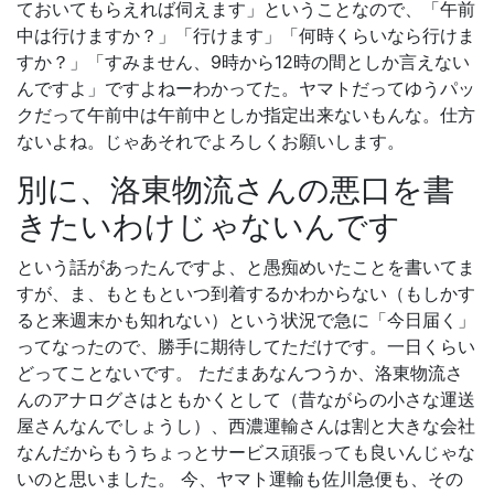
ておいてもらえれば伺えます」ということなので、「午前
中は行けますか？」「行けます」「何時くらいなら行けま
すか？」「すみません、9時から12時の間としか言えない
んですよ」ですよねーわかってた。ヤマトだってゆうパッ
クだって午前中は午前中としか指定出来ないもんな。仕方
ないよね。じゃあそれでよろしくお願いします。
別に、洛東物流さんの悪口を書
きたいわけじゃないんです
という話があったんですよ、と愚痴めいたことを書いてま
すが、ま、もともといつ到着するかわからない（もしかす
ると来週末かも知れない）という状況で急に「今日届く」
ってなったので、勝手に期待してただけです。一日くらい
どってことないです。 ただまあなんつうか、洛東物流さ
んのアナログさはともかくとして（昔ながらの小さな運送
屋さんなんでしょうし）、西濃運輸さんは割と大きな会社
なんだからもうちょっとサービス頑張っても良いんじゃな
いのと思いました。 今、ヤマト運輸も佐川急便も、その