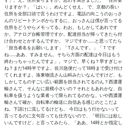
す」。え。住所要りますか。思わず聞きました。「住所要
りますか？」「はい」。めんどくせえ。 で、京都の長い
住所を全部口頭で言うわけですよ。電話の向こうのおっさ
んのリピートテンポからするに、おっさんは僕が言ってる
住所をどうやらメモってる。わお。もしかしてあれです
か。アナログ台帳管理ですか。配達担当が帰ってきたら付
け合わせとかするんですか。 マジですか……と思ってたら
「担当者名をお願いします」「Tさんです。」「Ｔです
ね……ああ、すみません。そちら方面の配達は今日はもう
終わっちゃったんですよ」。マジで。早くね？早すぎじゃ
ね？まだ14時半ですよ。佐川急便だって18時まで受け付け
てくれますよ。洛東物流さん山科みたいなんですけど、も
しかしてものすごい広い範囲を担当されてるのん？西濃運
輸さんて、そんなに規模小さいの？それともあれかな、自
転車を扱うような業者って限られてるのかな。いや西濃運
輸さんて確か、自転車の輸送に自信ある感じのとこだよ
ね。下請けに流してるけども。 今日はもう行かないって
言ってるのに文句言っても仕方ないので、「明日には欲し
いんですけど」と言ってみたら、「ああ、14時とか指定し