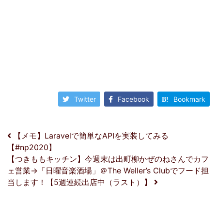
Twitter
Facebook
Bookmark
投稿ナビゲーション
【メモ】Laravelで簡単なAPIを実装してみる
【#np2020】
【つきももキッチン】今週末は出町柳かぜのねさんでカフ
ェ営業→「日曜音楽酒場」＠The Weller’s Clubでフード担
当します！【5週連続出店中（ラスト）】