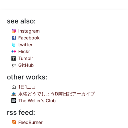
see also:
Instagram
Facebook
twitter
Flickr
Tumblr
GitHub
other works:
1日1ニコ
水曜どうでしょうD陣日記アーカイブ
The Weller's Club
rss feed:
FeedBurner