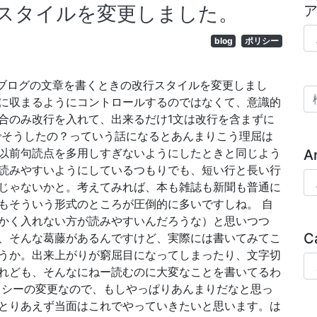
スタイルを変更しました。
ア
blog
ポリシー
ブログの文章を書くときの改行スタイルを変更しまし
検
に収まるようにコントロールするのではなくて、意識的
合のみ改行を入れて、出来るだけ1文は改行を含まずに
でそうしたの？っていう話になるとあんまりこう理屈は
以前句読点を多用しすぎないようにしたときと同じよう
A
読みやすいようにしているつもりでも、短い行と長い行
Ar
じゃないかと。考えてみれば、本も雑誌も新聞も普通に
もそういう形式のところが圧倒的に多いですしね。 自
かく入れない方が読みやすいんだろうな）と思いつつ
C
、そんな葛藤があるんですけど、実際には書いてみてこ
うか。出来上がりが窮屈目になってしまったり、文字切
Ca
れども、そんなにねー読むのに大変なことを書いてるわ
リシーの変更なので、もしやっぱりあんまりだなと思っ
とりあえず当面はこれでやっていきたいと思います。は