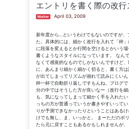
エントリを書く際の改行
April 03, 2009
Mutter
新年度から…というわけでもないのですが、
た。具体的には、細かく改行を入れて「枠」
に段落を変えるとか行間を空けるとかいう場
書くようなスタイルになっています。 なん
なくて感覚的なものでしかないんですけど、
に、あんまり細かく細かく切ると、書く方は
が出てしまってリズムが崩れて読みにくいん
枠一杯で自動折り返しですもんね。ブログで
分の中ではそうした方が良いなー（改行を細
も、気になってしまって細かく手を入れたい
っちの方が普通っていうか書きやすいってい
りが予測できなかったりということはあるけ
けでも無し、ま、いっかと。 まーただのポ
たら元に戻すこともあるかもしれませんが、