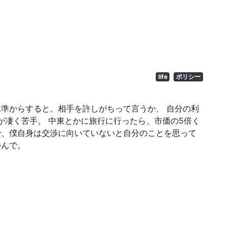
life
ポリシー
水準からすると、相手を許しがちって言うか、 自分の利
が凄く苦手。 中東とかに旅行に行ったら、市価の5倍く
で、僕自身は交渉に向いていないと自分のことを思って
かんで。