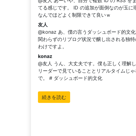
@友人 あーいや、自分で複数 ID の RS
てる感じです。 ID の追加が面倒なのが玉に瑕な
なんでほどよく制限できて良いｗ
友人
@konaz あ、僕の言うダッシュボード的
関わらずのリブログ状況で醸し出される独特
わけですよ。
konaz
@友人 うん、大丈夫です。僕も正しく理解し
リーダーで見ていることとリアルタイムじゃ
で。 # ダッシュボード的文化
続きを読む