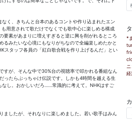
付けにするのは簡単なことじゃないです。で、それにト
検
はなく、きちんと台本のあるコントや作り込まれたエン
ど）も用意されて歌だけでなくでも歌中心に楽しめる構成
の要素があまりに増えすぎると逆に興を削がれるところ
*
めるみたいな心境にもなりがちなので全編楽しめたかと
tu
HKスタッフ各員の「紅白歌合戦を作り上げるんだ」とい
fr
cl
ニ
ですが、そんな中で30%台の視聴率で叩かれる番組なん
経
率だったらぶっちゃけ伝説です。しかも4時間を越える生
もなし。おかしいだろ……常識的に考えて。NHKはすご
カ
りましたが、それなりに楽しめました。若い歌手はみん