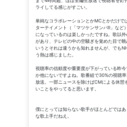
まで4時間超、ほぼ全編生放送で視聴者を釘
ライしてる感じがすごい。
単純なコラボレーションとかMCとかだけで
ターテイメント（「マツケンサンバII」な
になっているのは楽しかったですね。歌以外
があり、テレビの中の空騒ぎを覚めた目で眺
いうとそれは違うかも知れませんが、でもN
う熱は感じました。
視聴率の信頼度や重要度が下がっている昨今
か他にないですよね。歌番組で30%の視聴
放送。一部ニュースを除けばCMによる休憩
いことをやってると思います。
僕にとっては知らない歌手がほとんどではあ
な歌上手だねえ。