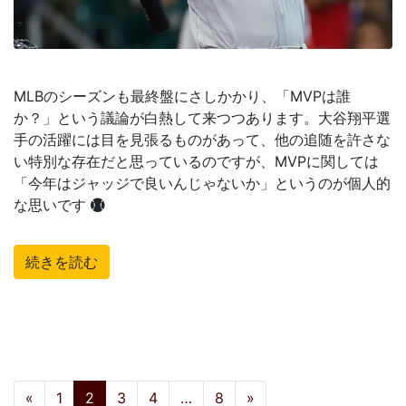
MLBのシーズンも最終盤にさしかかり、「MVPは誰
か？」という議論が白熱して来つつあります。大谷翔平選
手の活躍には目を見張るものがあって、他の追随を許さな
い特別な存在だと思っているのですが、MVPに関しては
「今年はジャッジで良いんじゃないか」というのが個人的
な思いです
続きを読む
投稿ナビゲーション
«
1
2
3
4
…
8
»