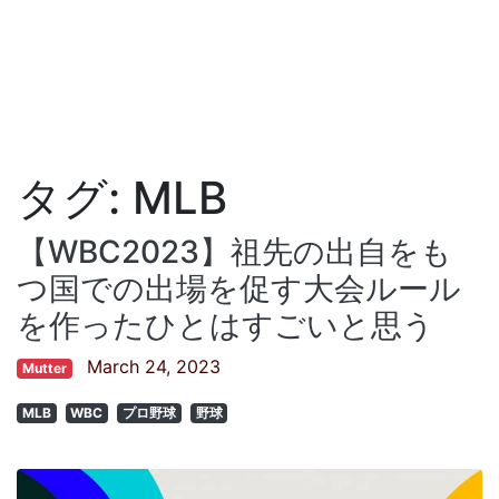
タグ:
MLB
【WBC2023】祖先の出自をも
つ国での出場を促す大会ルール
を作ったひとはすごいと思う
March 24, 2023
Mutter
MLB
WBC
プロ野球
野球