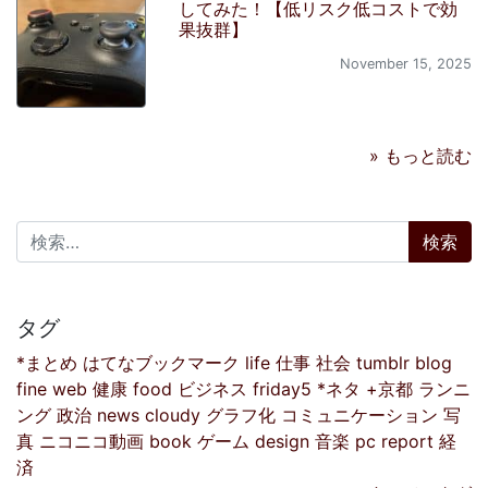
してみた！【低リスク低コストで効
果抜群】
November 15, 2025
» もっと読む
検索:
タグ
*まとめ
はてなブックマーク
life
仕事
社会
tumblr
blog
fine
web
健康
food
ビジネス
friday5
*ネタ
+京都
ランニ
ング
政治
news
cloudy
グラフ化
コミュニケーション
写
真
ニコニコ動画
book
ゲーム
design
音楽
pc
report
経
済