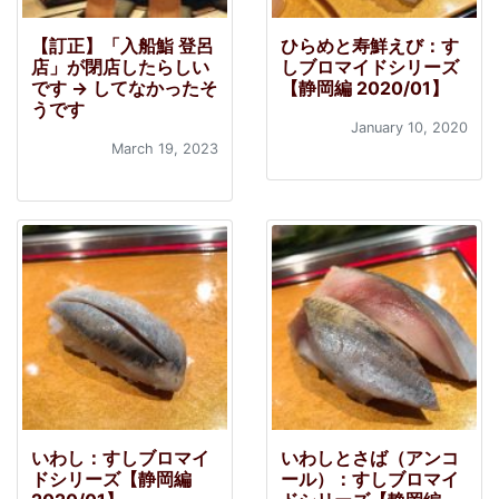
【訂正】「入船鮨 登呂
ひらめと寿鮮えび：す
店」が閉店したらしい
しブロマイドシリーズ
です → してなかったそ
【静岡編 2020/01】
うです
January 10, 2020
March 19, 2023
いわし：すしブロマイ
いわしとさば（アンコ
ドシリーズ【静岡編
ール）：すしブロマイ