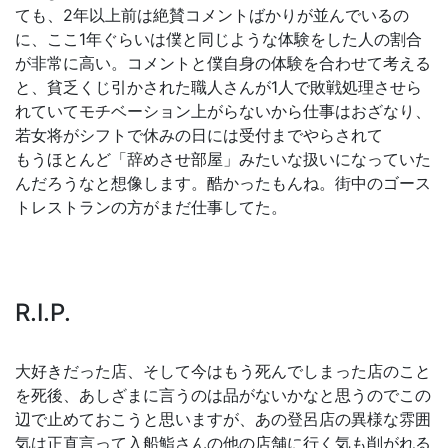
ても、2年以上前は絶賛コメントばかりが並んでいるの
に、ここ1年ぐらいは僕と同じような体験をした人の割合
が非常に高い。コメントと僕自身の体験を合わせて考える
と、貧乏くじ引かされた職人さんが1人で敗戦処理させら
れていてモチベーション上がらないから仕事はおざなり、
若女将がシフトで休みの日には受付までやらされて
もうほとんど「辞めさせ部屋」みたいな扱いになっていた
んだろうなと想像します。酷かったもんね。街中のゴース
トレストランの方がまだ仕事してた。
R.I.P.
大好きだった店、そして今はもう死んでしまった店のこと
を死後、あしざまに言うのは品がないかなと思うのでこの
辺で止めておこうと思いますが、あの登呂店の異様な雰囲
気は正直言って入船鮨さんの他の店舗に行く気も削がれる