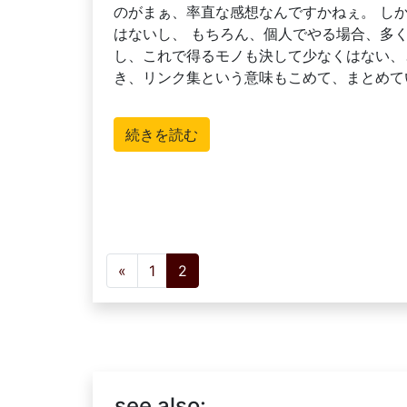
のがまぁ、率直な感想なんですかねぇ。 し
はないし、 もちろん、個人でやる場合、多
し、これで得るモノも決して少なくはない、
き、リンク集という意味もこめて、まとめて
続きを読む
投稿ナビゲーション
«
1
2
see also: