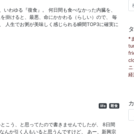
検
、いわゆる『復食』。 何日間も食べなかった内臓を、
担を掛けると、最悪、命にかかわる（らしい）ので、 毎
 人生でお粥が美味しく感じられる瞬間TOP3に確実に
*
tu
fr
cl
ニ
経
life
断食
カ
めとこう、と思ってたので書きませんでしたが、 8日間
、なんか引く人もいると思うんですけど、 あー、新興宗