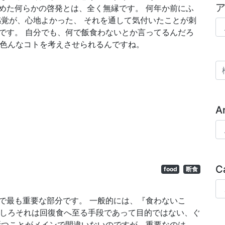
めた何らかの啓発とは、全く無縁です。 何年か前にふ
感覚が、心地よかった、 それを通して気付いたことが刺
ア
です。 自分でも、何で飯食わないとか言ってるんだろ
…色んなコトを考えさせられるんですね。
検
A
Ar
C
food
断食
Ca
で最も重要な部分です。 一般的には、『食わないこ
むしろそれは回復食へ至る手段であって目的ではない、ぐ
断つことがメインで間違いないのですが、重要なのは、