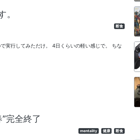
す。
断食
で実行してみただけ。 4日くらいの軽い感じで。 ちな
7春”完全終了
mentality
健康
断食