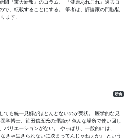
新聞『東大新報』のコラム、 『健康あれこれ』過去ロ
ので、転載することにする。 筆者は、評論家の門脇弘
なります。
断食
しても統一見解がほとんどないのが実状。 医学的な見
の医学博士、笹田信五氏の理論が 色んな場所で使い回し
、バリエーションがない。 やっぱり、一般的には、
わなきゃ生きられないに決まってんじゃねぇか』 という