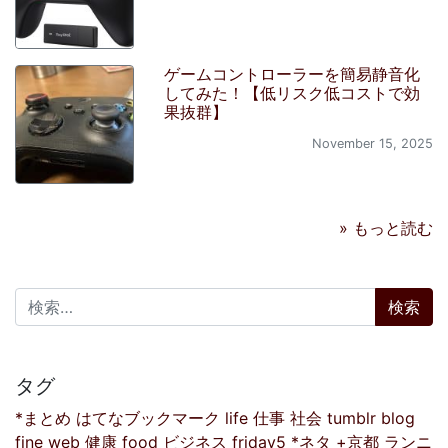
ゲームコントローラーを簡易静音化
してみた！【低リスク低コストで効
果抜群】
November 15, 2025
» もっと読む
検索:
タグ
*まとめ
はてなブックマーク
life
仕事
社会
tumblr
blog
fine
web
健康
food
ビジネス
friday5
*ネタ
+京都
ランニ