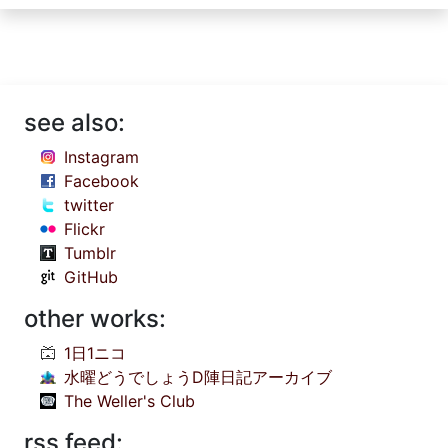
see also:
Instagram
Facebook
twitter
Flickr
Tumblr
GitHub
other works:
1日1ニコ
水曜どうでしょうD陣日記アーカイブ
The Weller's Club
rss feed: