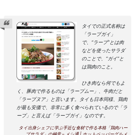
タイでの正式名称は
「ラープガイ」
で、“ラープ”とは肉
などを使ったサラダ
のことで、“ガイ”と
は鶏肉のこと。
ひき肉なら何でもよ
く、豚肉で作るものは「ラープムー」、牛肉だと
「ラープヌア」と言います。タイも日本同様、鶏肉
が最も安価で、非常に多く食べられているので「ラ
ープ」と言えば「ラープガイ」なのです。
タイ出身シェフに学ぶ手近な食材で作る本格「鶏肉ハー
ブサラダ」の極意 – メシ通 | ホットペッパーグルメ