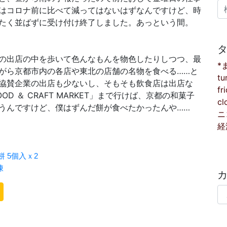
検
はコロナ前に比べて減ってはないはずなんですけど、時
たく並ばずに受け付け終了しました。あっという間。
の出店の中を歩いて色んなもんを物色したりしつつ、最
*
がら京都市内の各店や東北の店舗の名物を食べる……と
tu
協賛企業の出店も少ないし、そもそも飲食店は出店な
fr
OD ＆ CRAFT MARKET」まで行けば、京都の和菓子
cl
うんですけど、僕はずんだ餅が食べたかったんや……
ニ
経
カ