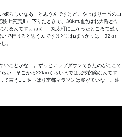
ン嫌らしいなあ」と思うんですけど、やっぱり一番の山
経験上賀茂川に下りたときで、30km地点は北大路と今
になるんですよねえ……丸太町に上がったところで残り
勢いで行けると思うんですけどこればっかりは。32km
いし。
ないことかなー。ずっとアップダウンできたのがここで
ぐらい。そこから22kmぐらいまでは比較的楽なんです
って言う……やっぱり京都マラソンは罠が多いなー。油