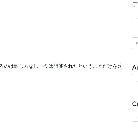
ア
検
るのは致し方なし。今は開催されたということだけを喜
A
Ar
C
Ca