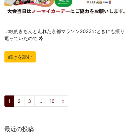
比較的きちんと走れた京都マラソン2023のときにも振り
返っていたので
続きを読む
投稿ナビゲーション
1
2
3
…
16
»
最近の投稿