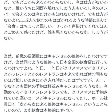
ど、でもどこから来るかわからないし、今は仕方がないか
なと。近いうちに関西を離れてしまう人もいるし今のメン
バーで会えるのは今だけかも知れないけれど、でも仕方が
ないよね……2人で飲むのもはばかれるような時節に9人で
「会食」はちょっと難しい。せっかく声掛けてくれてほん
とごめんて感じだけど、誰も悪くないからなあ。しょうが
ない。
当然、前職の居酒屋にはキャンセルの連絡をしたわけです
けど、当然同じような連絡って日本全国の飲食店に行って
るわけですよね。昨日、一昨日がクリスマスでイタリアン
とかフレンチとかのレストランは本来であれば休む間もな
いほど忙しいまさにかき入れ時だったはずですが、んー、
少なくとも団体の予約は軒並みキャンセルだろうなあ。今
勤めてるイタリアンレストランでも、クリスマスに予約さ
れていた高いコースがキャンセルになってたし、ホール社
員曰く「次から次に来る連絡はキャンセル」ということら
しいので、まあ飲食は本格的にヤバい。