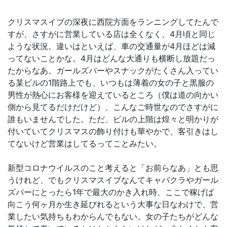
クリスマスイブの深夜に西院方面をランニングしてたんで
すが、さすがに営業している店は全くなく、4月頃と同じ
ような状況。違いはといえば、車の交通量が4月ほどは減
ってないことかな。4月はどんな大通りも横断し放題だっ
たからなあ。ガールズバーやスナックがたくさん入ってい
る某ビルの1階路上でも、いつもは薄着の女の子と黒服の
男性が熱心にお客様を迎えているところ（僕は道の向かい
側から見てるだけだけど）、こんなご時世なのでさすがに
誰もいませんでした。ただ、ビルの上階は煌々と明かりが
付いていてクリスマスの飾り付けも華やかで、客引きはし
てないけど営業はしてるってことみたい。
新型コロナウイルスのこと考えると「お前らなあ」とも思
うけれど、でもクリスマスイブなんてキャバクラやガール
ズバーにとったら1年で最大のかき入れ時、ここで稼げば
向こう何ヶ月か生き延びれるという大事な日なわけで、営
業したい気持ちもわからんでもない。女の子たちがどんな