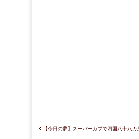
投稿ナビゲーション
【今日の夢】スーパーカブで四国八十八カ