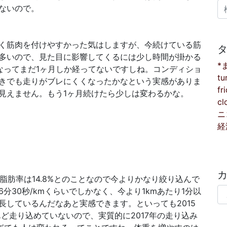
検
ないので。
く筋肉を付けやすかった気はしますが、今続けている筋
多いので、見た目に影響してくるには少し時間が掛かる
*
なってまだ1ヶ月しか経ってないですしね。コンディショ
tu
きでも走りがブレにくくなったかなという実感がありま
fr
見えません。もう1ヶ月続けたら少しは変わるかな。
cl
ニ
経
体脂肪率は14.8%とのことなので今よりかなり絞り込んで
カ
分30秒/kmくらいでしかなく、今より1kmあたり1分以
長しているんだなあと実感できます。といっても2015
んど走り込めていないので、実質的に2017年の走り込み