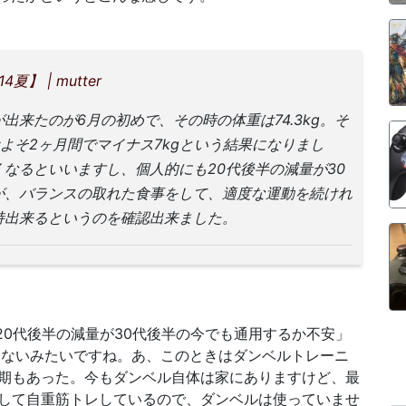
】 | mutter
来たのが6月の初めで、その時の体重は74.3kg。そ
おおよそ2ヶ月間でマイナス7kgという結果になりまし
なるといいますし、個人的にも20代後半の減量が30
が、バランスの取れた食事をして、適度な運動を続けれ
持出来るというのを確認出来ました。
「20代後半の減量が30代後半の今でも通用するか不安」
らないみたいですね。あ、このときはダンベルトレーニ
期もあった。今もダンベル自体は家にありますけど、最
して自重筋トレしているので、ダンベルは使っていませ