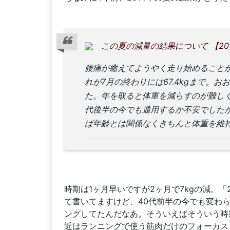
この夏の減量の結果について 【2014夏
腰痛が癒えてようやく走り始めることが出
れが7月の終わりには67.4kgまで。
た。年を取ると体重を減らすのが難しく
代後半の今でも通用するか不安でした
ば年齢とは関係なくきちんと体重を維
時期は1ヶ月早いですが2ヶ月で7kgの減。
て書いてますけど、40代前半の今でも変わ
ングしてたんだなあ。そういえばそういう時
近はランニングで使う筋肉だけのフォーカス