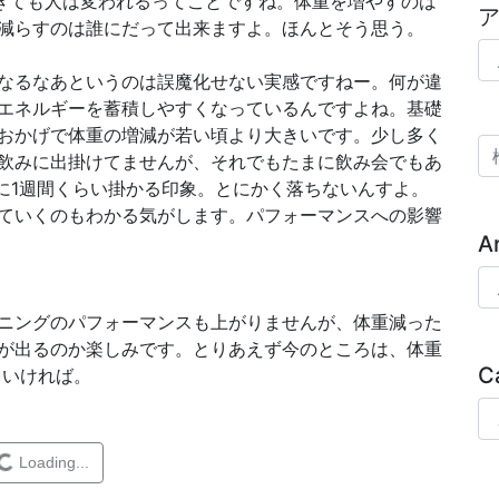
過ぎても人は変われるってことですね。体重を増やすのは
減らすのは誰にだって出来ますよ。ほんとそう思う。
ア
なるなあというのは誤魔化せない実感ですねー。何が違
エネルギーを蓄積しやすくなっているんですよね。基礎
おかげで体重の増減が若い頃より大きいです。少し多く
検
飲みに出掛けてませんが、それでもたまに飲み会でもあ
のに1週間くらい掛かる印象。とにかく落ちないんすよ。
ていくのもわかる気がします。パフォーマンスへの影響
A
Ar
ニングのパフォーマンスも上がりませんが、体重減った
が出るのか楽しみです。とりあえず今のところは、体重
C
ていければ。
Ca