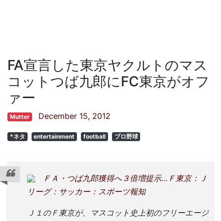
FA宣言した東京ヤクルトのマス
コットつば九郎にFC東京がオフ
ァー
December 15, 2012
Mutter
*ネタ
entertainment
football
プロ野球
ＦＡ・つば九郎獲得へ３倍増提示…Ｆ東京：Ｊ
リーグ：サッカー：スポーツ報知
Ｊ１のＦ東京が、マスコット史上初のフリーエージ