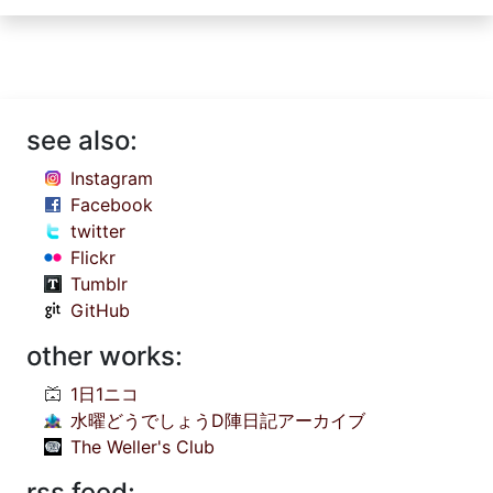
see also:
Instagram
Facebook
twitter
Flickr
Tumblr
GitHub
other works:
1日1ニコ
水曜どうでしょうD陣日記アーカイブ
The Weller's Club
rss feed: