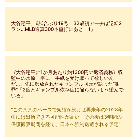
大谷翔平、6試合ぶり19号 32歳初アーチは逆転2
ラン…MLB通算300本塁打にあと「1」
《大谷翔平に1か月あたり約1300円の返済義務》収
監中の水原一平に「手紙を受け取って欲しいん
だ…」先に釈放されたギャンブル胴元が語った“謝
罪”「2度とギャンブル依存症に陥らないよう望んで
いる」
“このままのペースで短縮が続けば再来年の2028年
中には出所できる可能性が高い。その後は3年間の
保護観察期間を経て、日本へ強制送還される予定”