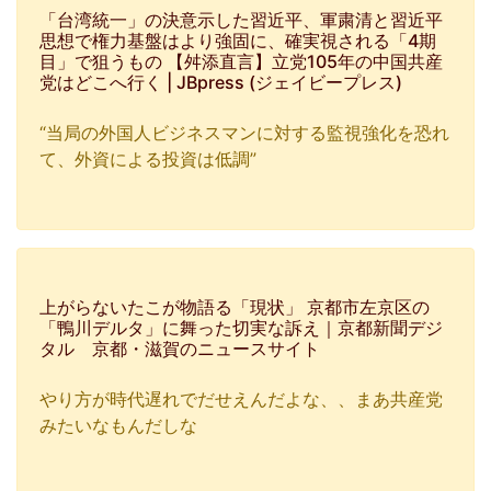
「台湾統一」の決意示した習近平、軍粛清と習近平
思想で権力基盤はより強固に、確実視される「4期
目」で狙うもの 【舛添直言】立党105年の中国共産
党はどこへ行く | JBpress (ジェイビープレス)
“当局の外国人ビジネスマンに対する監視強化を恐れ
て、外資による投資は低調”
上がらないたこが物語る「現状」 京都市左京区の
「鴨川デルタ」に舞った切実な訴え｜京都新聞デジ
タル 京都・滋賀のニュースサイト
やり方が時代遅れでだせえんだよな、、まあ共産党
みたいなもんだしな