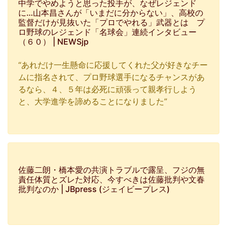
中学でやめようと思った投手が、なぜレジェンド
に…山本昌さんが「いまだに分からない」、高校の
監督だけが見抜いた「プロでやれる」武器とは プ
ロ野球のレジェンド「名球会」連続インタビュー
（６０） | NEWSjp
“あれだけ一生懸命に応援してくれた父が好きなチー
ムに指名されて、プロ野球選手になるチャンスがあ
るなら、４、５年は必死に頑張って親孝行しよう
と、大学進学を諦めることになりました”
佐藤二朗・橋本愛の共演トラブルで露呈、フジの無
責任体質とズレた対応、今すべきは佐藤批判や文春
批判なのか | JBpress (ジェイビープレス)