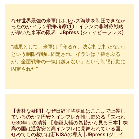
なぜ世界最強の米軍はホルムズ海峡を制圧できなか
ったのか イラン戦争考察①：イランの非対称戦略
が暴いた米軍の限界 | JBpress (ジェイビープレス)
“結果として、米軍は「守るが、決定打は打たない」
という制限行動に固定され、イランは「揺さぶる
が、全面戦争の一線は越えない」という制限行動に
固定された”
【素朴な疑問】なぜ日経平均株価はここまで上昇し
ているのか？円安とインフレが推し進める「失われ
た30年」の清算 【唐鎌大輔の為替から見る日本】株
高の国は通貨安と高インフレに見舞われている国、
せめてもの救いは新NISAの導入 | JBpress (ジェイ