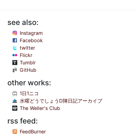
see also:
Instagram
Facebook
twitter
Flickr
Tumblr
GitHub
other works:
1日1ニコ
水曜どうでしょうD陣日記アーカイブ
The Weller's Club
rss feed:
FeedBurner