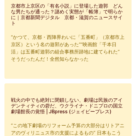
京都市上京区の「有名小説」に登場した遊郭 どん
な男たちが通った？謎めく実態が「帳簿」で明らか
に｜京都新聞デジタル 京都・滋賀のニュースサイ
ト
“かつて、京都・西陣界わいに「五番町」（京都市上
京区）という名の遊郭があった”“映画館「千本日
活」は五番町遊郭の組合事務所跡地に建てられた”
そうだったんだ！全然知らなかった
戦火の中でも絶対に閉鎖しない、劇場は民族のアイ
デンティティの砦だ、ウクライナ・ドニプロの国立
劇場館長の覚悟 | JBpress (ジェイビープレス)
“この地下劇場のリフォーム予算の大部分はリトアニ
アのヴィリニュス市の支援によるもの” 日本もこう