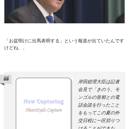
「お盆明けに出馬表明する」という報道が出ていたんです
けどね、、
岸田総理大臣は記者
会見で「きのう、モ
ンゴルの首相との電
話会談を行ったこと
をもってこの夏の外
交日程に一区切りつ
けることができた。