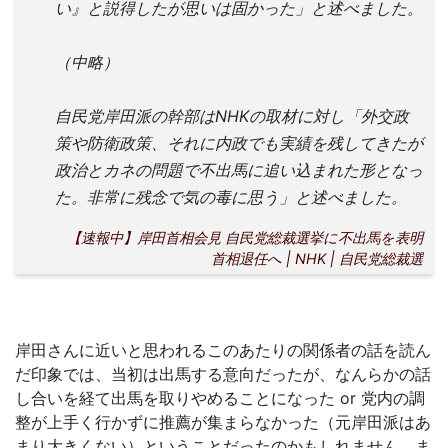
い』と説得したが思いは固かった」と述べました。
（中略）
自民党岸田派の幹部はNHKの取材に対し「外交政
策や防衛政策、それに内政でも実績を残してきたが
政治とカネの問題で不出馬に追い込まれた形となっ
た。非常に残念で気の毒に思う」と述べました。
【速報中】岸田首相会見 自民党総裁選挙に不出馬を表明
首相退任へ | NHK | 自民党総裁選
岸田さんに近いと思われるこのあたりの関係者の話を読ん
だ印象では、当初は出馬する意向だったが、なんらかの話
し合いを経て出馬を取りやめることになった or 党内の調
整が上手く行かずに推薦が集まらなかった（元岸田派はあ
まり大きくない）ということだったのかもしれません。ま