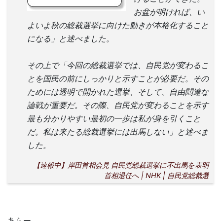
お盆が明ければ、い
よいよ秋の総裁選挙に向けた動きが本格化すること
になる」と述べました。
その上で「今回の総裁選挙では、自民党が変わるこ
とを国民の前にしっかりと示すことが必要だ。その
ためには透明で開かれた選挙、そして、自由闊達な
論戦が重要だ。その際、自民党が変わることを示す
最も分かりやすい最初の一歩は私が身を引くこと
だ。私は来たる総裁選挙には出馬しない」と述べま
した。
【速報中】岸田首相会見 自民党総裁選挙に不出馬を表明
首相退任へ | NHK | 自民党総裁選
あらー。