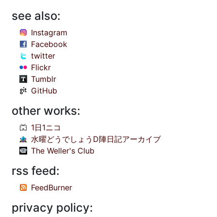
see also:
Instagram
Facebook
twitter
Flickr
Tumblr
GitHub
other works:
1日1ニコ
水曜どうでしょうD陣日記アーカイブ
The Weller's Club
rss feed:
FeedBurner
privacy policy: