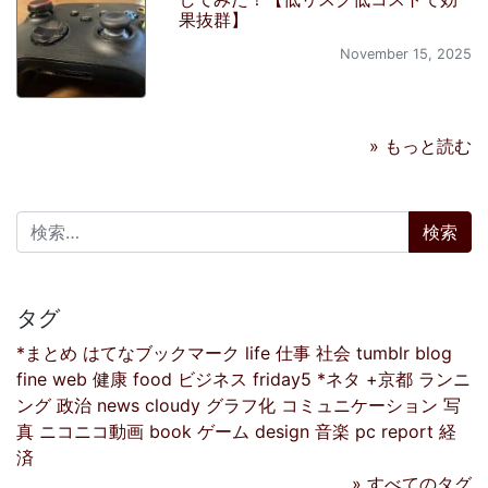
果抜群】
November 15, 2025
» もっと読む
検索:
タグ
*まとめ
はてなブックマーク
life
仕事
社会
tumblr
blog
fine
web
健康
food
ビジネス
friday5
*ネタ
+京都
ランニ
ング
政治
news
cloudy
グラフ化
コミュニケーション
写
真
ニコニコ動画
book
ゲーム
design
音楽
pc
report
経
済
» すべてのタグ