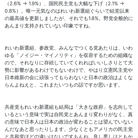
（2.6% → 1.9%）、国民民主党も大幅な下げ（2.1% →
0.8%）。唯一元気なのはれいわ新選組ぐらいで結党以来
の最高値を更新しましたが、それでも1.8%。野党全般的に
あんまり支持されていない印象ですね。
れいわ新選組、参政党、みんなでつくる党あたりは、いわ
ゆる「ノイジー・マイノリティ」を収容するための組織な
ので、それなりに存続していてくれればいいしさりとて大
勢に影響があるわけでもないわけで、やはり立憲民主党や
日本維新の会に頑張ってもらわないと日本の政治はよくな
らんよねえと、これまたいつもの話ですが思います。
共産党もれいわ新選組も結局は「大きな政府」を志向して
いるという意味で実は自民党とあんまり変わりがなく、真
の意味で日本人は日本の政治が変わることは望んでいない
んだなあと思ったりします。少なくともアメリカの民主党
と共和党ほどの違いはないですもんね。良し悪しはともか