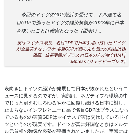
今回のドイツのGDP統計を受けて、ドル建て名
目GDPで測ったドイツの経済規模が2023年に日本
を抜いたことは確実となった（図表1）。
実はマイナス成長、名目GDPで日本を追い抜いたドイツ
が全然笑えないワケ 名目GDPが膨らんだ最大の理由は物
価高、成長要因がプラスの日本の方が健全(1/4) |
JBpress (ジェイビープレス)
表向きはドイツの経済が発展して日本が抜かれたというニ
ュースに見えるのですが、実態は、ネガティブな環境の中
でじっと耐えむしろゆるやかに回復し続ける日本に対し、
止まらないインフレとユーロ高で名目GDPはプラスになっ
ているものの実質GDPはマイナスで実は交代しているドイ
ツというのが現実です。ドイツが真に好調なときはメルケ
ル元首相の強気な姿勢が評価されていましたが、実際には