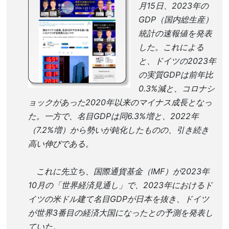
月15日、2023年の
GDP（国内総生産）
統計の速報値を発表
した。これによる
と、ドイツの2023年
の実質GDPは前年比
0.3%減と、コロナシ
ョックがあった2020年以来のマイナス成長となっ
た。一方で、名目GDPは同6.3%増と、2022年
（7.2%増）から勢いが鈍化したものの、引き続き
高い伸びである。
これに先立ち、国際通貨基金（IMF）が2023年
10月の「世界経済見通し」で、2023年におけるド
イツの米ドル建て名目GDPが日本を抜き、ドイツ
が世界3番目の経済大国になったとの予測を発表し
ていた。