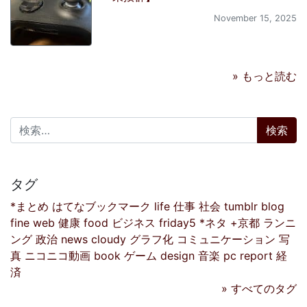
November 15, 2025
» もっと読む
検索:
タグ
*まとめ
はてなブックマーク
life
仕事
社会
tumblr
blog
fine
web
健康
food
ビジネス
friday5
*ネタ
+京都
ランニ
ング
政治
news
cloudy
グラフ化
コミュニケーション
写
真
ニコニコ動画
book
ゲーム
design
音楽
pc
report
経
済
» すべてのタグ