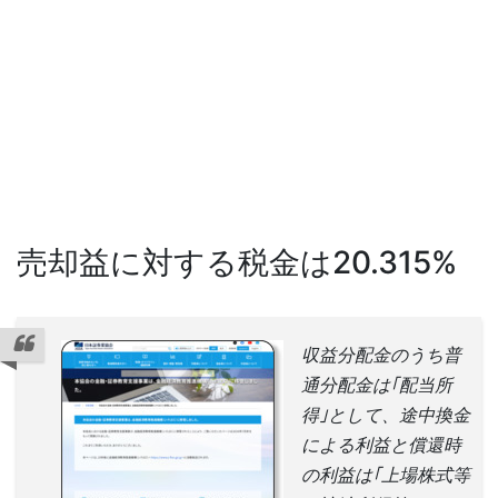
売却益に対する税金は20.315%
収益分配金のうち普
通分配金は｢配当所
得｣として、途中換金
による利益と償還時
の利益は｢上場株式等