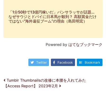
「1分50秒で13億円稼いだ」パンサラッサが話題…
なぜサウジとドバイに日本馬が殺到？ 高額賞金だけ
ではない“海外遠征ブーム”の理由（島田明宏）
Powered by
はてなブックマーク
Twitter
Facebook
Bookmark
投稿ナビゲーション
Tumblr Thumbnailsの改修に本腰を入れてみた
【Access Report】 2023年2月