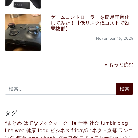
ゲームコントローラーを簡易静音化
してみた！【低リスク低コストで効
果抜群】
November 15, 2025
» もっと読む
検索:
タグ
*まとめ
はてなブックマーク
life
仕事
社会
tumblr
blog
fine
web
健康
food
ビジネス
friday5
*ネタ
+京都
ランニ
ング
政治
news
cloudy
グラフ化
コミュニケーション
写