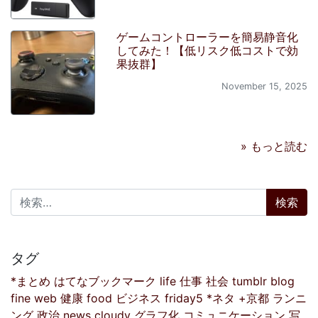
ゲームコントローラーを簡易静音化
してみた！【低リスク低コストで効
果抜群】
November 15, 2025
» もっと読む
検索:
タグ
*まとめ
はてなブックマーク
life
仕事
社会
tumblr
blog
fine
web
健康
food
ビジネス
friday5
*ネタ
+京都
ランニ
ング
政治
news
cloudy
グラフ化
コミュニケーション
写