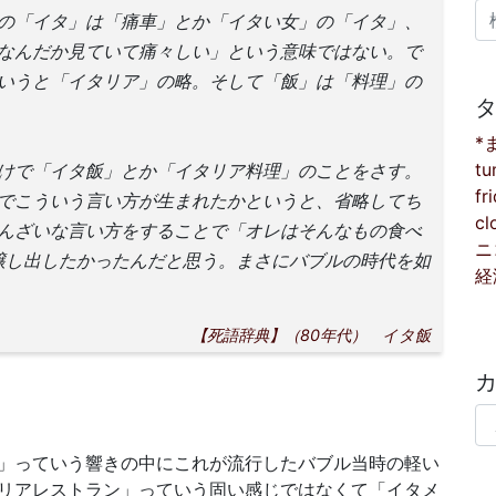
検
の「イタ」は「痛車」とか「イタい女」の「イタ」、
なんだか見ていて痛々しい」という意味ではない。で
いうと「イタリア」の略。そして「飯」は「料理」の
*
tu
けで「イタ飯」とか「イタリア料理」のことをさす。
fr
でこういう言い方が生まれたかというと、省略してち
cl
んざいな言い方をすることで「オレはそんなもの食べ
ニ
醸し出したかったんだと思う。まさにバブルの時代を如
経
【死語辞典】（80年代） イタ飯
カ
」っていう響きの中にこれが流行したバブル当時の軽い
リアレストラン」っていう固い感じではなくて「イタメ