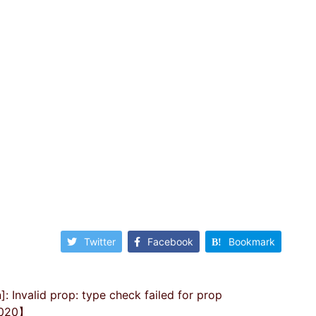
Twitter
Facebook
Bookmark
alid prop: type check failed for prop
020】