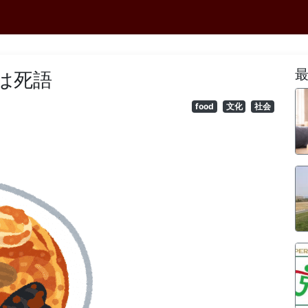
は死語
food
文化
社会