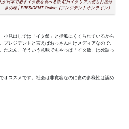
人が日本で必ずイタ飯を食べる訳 駐日イタリア大使もお墨付
きの味 | PRESIDENT Online（プレジデントオンライン）
、小見出しでは「イタ飯」と括弧にくくられているから
。プレジデントと言えばおっさん向けメディアなので、
。たぶん。そういう意味でもやっぱ「イタ飯」は死語っ
でオススメです。社会は非寛容なのに食の多様性は認め