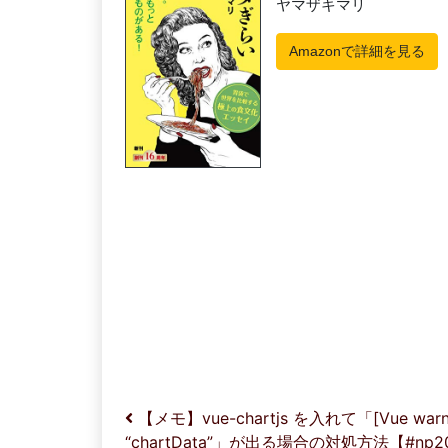
投稿ナビゲーション
【メモ】vue-chartjs を入れて「[Vue warn]: Inv
“chartData”」が出る場合の対処方法【#np2