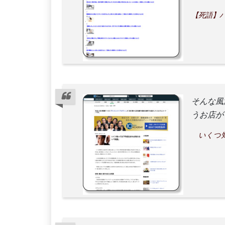
【死語】バ
そんな風
うお店が
いくつ