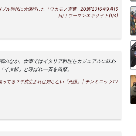
ブル時代に大流行した「ワカモノ言葉」20選(2016年9月15
日)｜ウーマンエキサイト(1/4)
潮のなか、食事ではイタリア料理をカジュアルに味わ
「イタ飯」と呼ばれ一斉を風靡。
知ってる？平成生まれは知らない「死語」 | テンミニッツTV