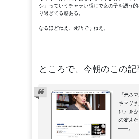
シ」っていうチャラい感じで女の子を誘う的
り過ぎてる感ある。
なるほどねえ、死語ですねえ。
ところで、今朝のこの記
『テルマ
キマリさ
い」を公
の友人た
――。