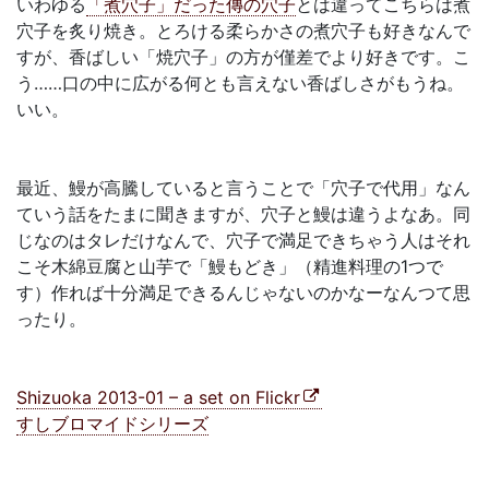
いわゆる
「煮穴子」だった傳の穴子
とは違ってこちらは煮
穴子を炙り焼き。とろける柔らかさの煮穴子も好きなんで
すが、香ばしい「焼穴子」の方が僅差でより好きです。こ
う……口の中に広がる何とも言えない香ばしさがもうね。
いい。
最近、鰻が高騰していると言うことで「穴子で代用」なん
ていう話をたまに聞きますが、穴子と鰻は違うよなあ。同
じなのはタレだけなんで、穴子で満足できちゃう人はそれ
こそ木綿豆腐と山芋で「鰻もどき」（精進料理の1つで
す）作れば十分満足できるんじゃないのかなーなんつて思
ったり。
Shizuoka 2013-01 – a set on Flickr
すしブロマイドシリーズ