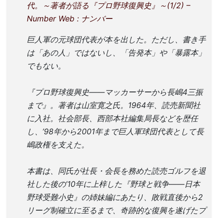
代。～著者が語る『プロ野球復興史』～(1/2) –
Number Web : ナンバー
巨人軍の元球団代表が本を出した。ただし、書き手
は「あの人」ではないし、「告発本」や「暴露本」
でもない。
『プロ野球復興史――マッカーサーから長嶋4三振
まで』。著者は山室寛之氏。1964年、読売新聞社
に入社。社会部長、西部本社編集局長などを歴任
し、’98年から2001年まで巨人軍球団代表として長
嶋政権を支えた。
本書は、同氏が社長・会長を務めた読売ゴルフを退
社した後の’10年に上梓した『野球と戦争――日本
野球受難小史』の姉妹編にあたり、敗戦直後から2
リーグ制確立に至るまで、奇跡的な復興を遂げたプ