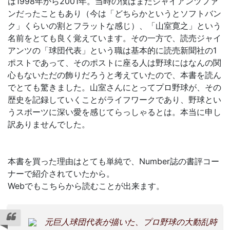
は1998年から2001年。当時の僕はまだジャイアンツファ
ンだったこともあり（今は「どちらかというとソフトバン
ク」くらいの割とフラットな感じ）、「山室寛之」という
名前をとても良く覚えています。その一方で、読売ジャイ
アンツの「球団代表」という職は基本的に読売新聞社の1
ポストであって、そのポストに座る人は野球にはなんの関
心もないただの飾りだろうと考えていたので、本書を読ん
でとても驚きました。山室さんにとってプロ野球が、その
歴史を記録していくことがライフワークであり、野球とい
うスポーツに深い愛を感じてらっしゃるとは。本当に申し
訳ありませんでした。
本書を買った理由はとても単純で、Number誌の書評コー
ナーで紹介されていたから。
Webでもこちらから読むことが出来ます。
元巨人球団代表が描いた、プロ野球の大動乱時