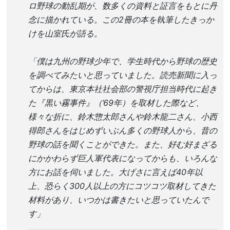
ロ野球の動乱期が、数多くの資料と証言をもとに丹
念に描かれている。この2冊の本を執筆したきっか
けを山室氏が語る。
「僕は九州の野球少年で、学生時代から野球の歴史
を調べてみたいと思っていました。読売新聞に入っ
てからは、東京本社社会部の警視庁担当時代に起き
た『黒い霧事件』（’69年）を取材した際など、
様々な折に、鈴木惣太郎さんや鈴木龍二さん、小西
得郎さんをはじめずいぶん多くの野球人から、昔の
野球の話を聞くことができた。また、好む好まざる
にかかわらず巨人軍代表になってからも、いろんな
方にお話を伺いました。大げさに言えば40年以
上、恐らく300人以上の方にコツコツ取材してきた
材料があり、いつかは書きたいと思っていたんで
す」