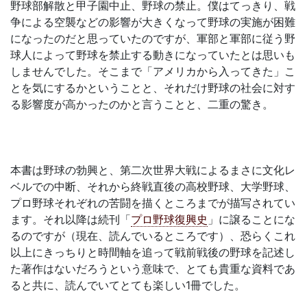
野球部解散と甲子園中止、野球の禁止。僕はてっきり、戦
争による空襲などの影響が大きくなって野球の実施が困難
になったのだと思っていたのですが、軍部と軍部に従う野
球人によって野球を禁止する動きになっていたとは思いも
しませんでした。そこまで「アメリカから入ってきた」こ
とを気にするかということと、それだけ野球の社会に対す
る影響度が高かったのかと言うことと、二重の驚き。
本書は野球の勃興と、第二次世界大戦によるまさに文化レ
ベルでの中断、それから終戦直後の高校野球、大学野球、
プロ野球それぞれの苦闘を描くところまでが描写されてい
ます。それ以降は続刊「
プロ野球復興史
」に譲ることにな
るのですが（現在、読んでいるところです）、恐らくこれ
以上にきっちりと時間軸を追って戦前戦後の野球を記述し
た著作はないだろうという意味で、とても貴重な資料であ
ると共に、読んでいてとても楽しい1冊でした。