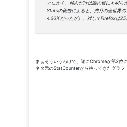
とにかく、傾向だけは誰の目にも明らかだった。S
Statsの報告によると、先月の全世界のシ
4.66%だったが）、対してFirefoxは2
まぁそういうわけで、遂にChromeが第2位
ネタ元のStatCounterから持ってきたグ