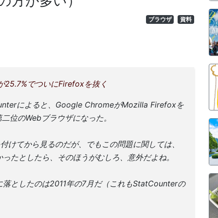
oxの方が多い）
ブラウザ
資料
25.7%でついにFirefoxを抜く
によると、Google ChromeがMozilla Firefoxを
ぐ世界第二位のWebブラウザになった。
眉に唾を付けてから見るのだが、でもこの問題に関しては、
抜かなかったとしたら、そのほうがむしろ、意外だよね。
に落としたのは2011年の7月だ（これもStatCounterの