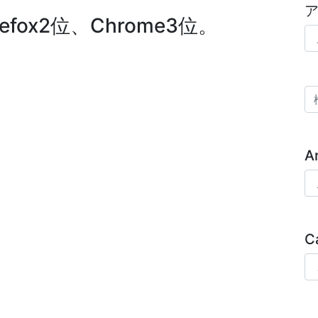
fox2位、Chrome3位。
ア
検
A
Ar
C
Ca