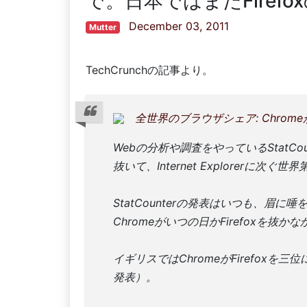
で。日本ではまだFiref
December 03, 2011
Mutter
TechCrunchの記事より。
全世界のブラウザシェア: Chromeが
Webの分析や調査をやっているStatCounter
抜いて、Internet Explorerに次
StatCounterの発表はいつも、
Chromeがいつの日かFirefoxを
イギリスではChromeがFirefoxを三位
発表）。