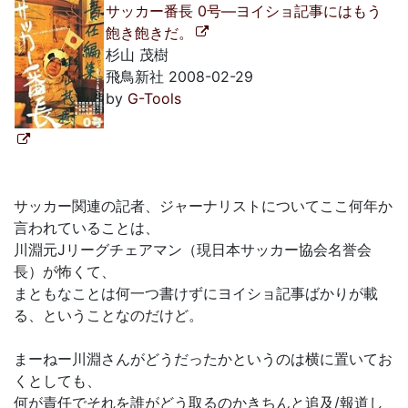
サッカー番長 0号―ヨイショ記事にはもう
飽き飽きだ。
杉山 茂樹
飛鳥新社 2008-02-29
by
G-Tools
サッカー関連の記者、ジャーナリストについてここ何年か
言われていることは、
川淵元Jリーグチェアマン（現日本サッカー協会名誉会
長）が怖くて、
まともなことは何一つ書けずにヨイショ記事ばかりが載
る、ということなのだけど。
まーねー川淵さんがどうだったかというのは横に置いてお
くとしても、
何が責任でそれを誰がどう取るのかきちんと追及/報道し