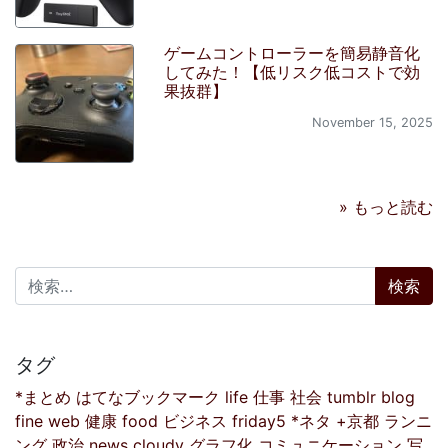
ゲームコントローラーを簡易静音化
してみた！【低リスク低コストで効
果抜群】
November 15, 2025
» もっと読む
検索:
タグ
*まとめ
はてなブックマーク
life
仕事
社会
tumblr
blog
fine
web
健康
food
ビジネス
friday5
*ネタ
+京都
ランニ
ング
政治
news
cloudy
グラフ化
コミュニケーション
写