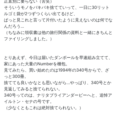
正直別に要らない（苦笑）
そういうモノをバキバキ捨てていって、一日に30リット
ルゴミ袋が2つずつくらい出てるけど、
ぱっと見これと言って片付いたように見えないのは何でな
んだろう…
（ちなみに領収書は他の旅行関係の資料と一緒にきちんと
ファイリングしました。）
とりあえず、今日は届いたダンボールを早速組み立てて、
家にあった大量のNumberを梱包。
見てみたら、買い始めたのは1994年の340号からで、ざ
っと300冊。
捨てても良いかなとも思いながら…やっぱり、340号とか
見返してみると捨てられない。
340号ってのは、ナリタブライアンダービーへと、追悼ア
イルトン・セナの号です。
（少なくともこれは絶対捨てられない。）