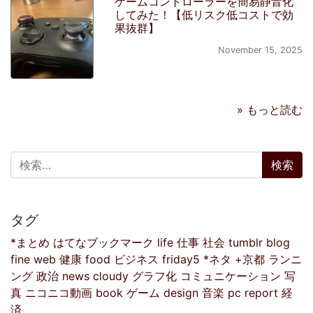
ゲームコントローラーを簡易静音化
してみた！【低リスク低コストで効
果抜群】
November 15, 2025
» もっと読む
検索:
タグ
*まとめ
はてなブックマーク
life
仕事
社会
tumblr
blog
fine
web
健康
food
ビジネス
friday5
*ネタ
+京都
ランニ
ング
政治
news
cloudy
グラフ化
コミュニケーション
写
真
ニコニコ動画
book
ゲーム
design
音楽
pc
report
経
済