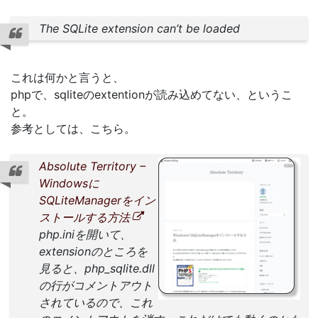
The SQLite extension can’t be loaded
これは何かと言うと、
phpで、sqliteのextentionが読み込めてない、というこ
と。
参考としては、こちら。
Absolute Territory –
Windowsに
SQLiteManagerをイン
ストールする方法
php.iniを開いて、
extensionのところを
見ると、php_sqlite.dll
の行がコメントアウト
されているので、これ