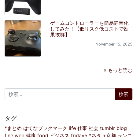
ゲームコントローラーを簡易静音化
してみた！【低リスク低コストで効
果抜群】
November 15, 2025
» もっと読む
検索:
タグ
*まとめ
はてなブックマーク
life
仕事
社会
tumblr
blog
fine
web
健康
food
ビジネス
friday5
*ネタ
+京都
ランニ