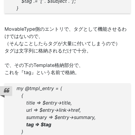
$tag .= ‘[‘ . $subject . ‘]’;
}
MovableType側のエントリで、タグとして機能させるわ
けではないので、
（そんなことしたらタグが大量に付いてしまうので）
タグは文字列に格納されるだけで十分。
で、その下のTemplate格納部分で、
これを『tag』という名前で格納。
my @tmpl_entry = (
{
title => $entry->title,
url => $entry->link->href,
summary => $entry->summary,
tag => $tag
}