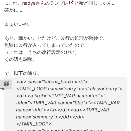
…これ、
naoyaさんのテンプレ
と殆ど同じじゃん…
確かに…
まぁいいや。
あと、細かいことだけど、改行の処理が微妙で、
無駄に改行が入ってしまっていたので、
（これは、うちの改行設定のせい）
その辺も調整。
で、以下の通り。
<div class=”hatena_bookmark”>
<TMPL_LOOP name=”entry”><dl class=”entry”>
<dt><a href=”<TMPL_VAR name=”url”>”
title=”<TMPL_VAR name=”title”>”><TMPL_VAR
name=”title”></a></dt><dd><TMPL_VAR
name=”summary”></dd></dl>
</TMPL_LOOP>
<div class=”powered”>Powered by <a