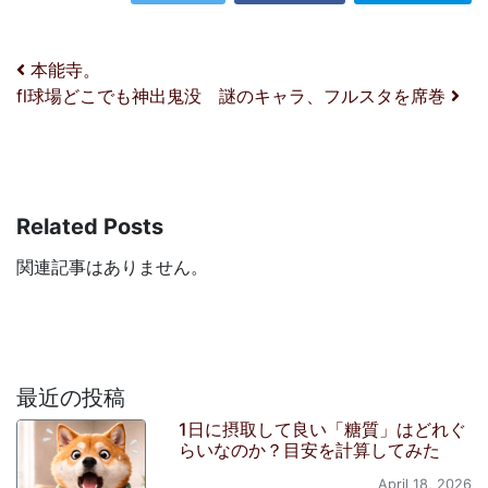
投稿ナビゲーション
本能寺。
fl球場どこでも神出鬼没 謎のキャラ、フルスタを席巻
Related Posts
関連記事はありません。
最近の投稿
1日に摂取して良い「糖質」はどれぐ
らいなのか？目安を計算してみた
April 18, 2026