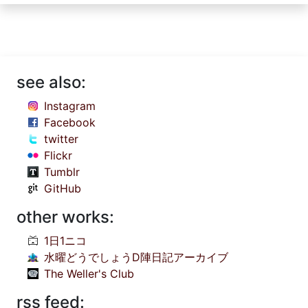
see also:
Instagram
Facebook
twitter
Flickr
Tumblr
GitHub
other works:
1日1ニコ
水曜どうでしょうD陣日記アーカイブ
The Weller's Club
rss feed: