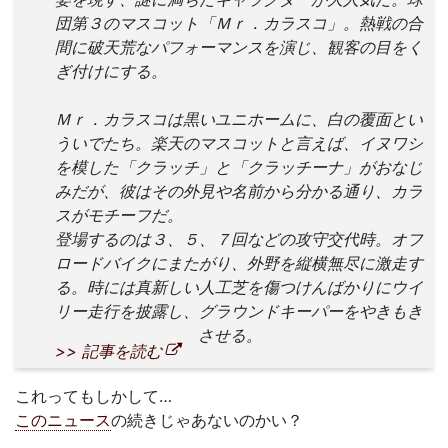
団第３のマスコット「Ｍｒ．カラスコ」。熱戦の合
間に破天荒なパフォーマンスを演じ、観客の目をく
ぎ付けにする。
Ｍｒ．カラスコは黒いユニホームに、白の覆面とい
ういでたち。楽天のマスコットと言えば、イヌワシ
を模した「クラッチ」と「クラッチーナ」がおなじ
みだが、彼はその外見や名前から分かる通り、カラ
スがモチーフだ。
登場するのは３、５、７回などの攻守交代時。オフ
ロードバイクにまたがり、外野を縦横無尽に激走す
る。時には真新しい人工芝を傷つけんばかりにウイ
リー走行を披露し、グラウンドキーパーをやきもき
させる。
>> 記事を読む
これってもしかして…
このニュース
の続きじゃあないのかい？