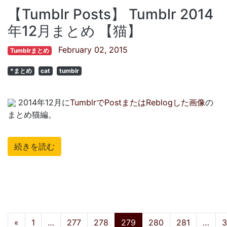
【Tumblr Posts】 Tumblr 2014
年12月まとめ 【猫】
February 02, 2015
Tumblrまとめ
*まとめ
cat
tumblr
2014年12月に
TumblrでPostまたはReblogした画像
の
まとめ猫編。
続きを読む
投稿ナビゲーション
«
1
…
277
278
279
280
281
…
3