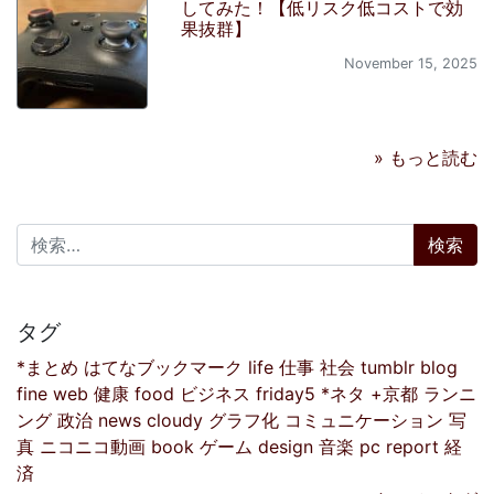
してみた！【低リスク低コストで効
果抜群】
November 15, 2025
» もっと読む
検索:
タグ
*まとめ
はてなブックマーク
life
仕事
社会
tumblr
blog
fine
web
健康
food
ビジネス
friday5
*ネタ
+京都
ランニ
ング
政治
news
cloudy
グラフ化
コミュニケーション
写
真
ニコニコ動画
book
ゲーム
design
音楽
pc
report
経
済