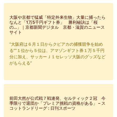
大阪や京都で猛威「特定外来生物」大量に捕ったら
なんと「1万5千円ギフト券」 勝利秘訣は「桜
の…」｜京都新聞デジタル 京都・滋賀のニュース
サイト
“大阪府は６月１日からクビアカの捕獲競争を始め
る”“１位から５位は、アマゾンギフト券１万５千円
分に加え、サッカーＪ１セレッソ大阪のグッズなど
がもらえる”
前田大然が公式戦７戦連発、セルティック２冠 今
季限りで退団か「プレミア挑戦の資格がある」 – ス
コットランドリーグ : 日刊スポーツ