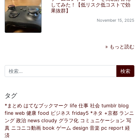
してみた！【低リスク低コストで効
果抜群】
November 15, 2025
» もっと読む
検索:
タグ
*まとめ
はてなブックマーク
life
仕事
社会
tumblr
blog
fine
web
健康
food
ビジネス
friday5
*ネタ
+京都
ランニ
ング
政治
news
cloudy
グラフ化
コミュニケーション
写
真
ニコニコ動画
book
ゲーム
design
音楽
pc
report
経
済