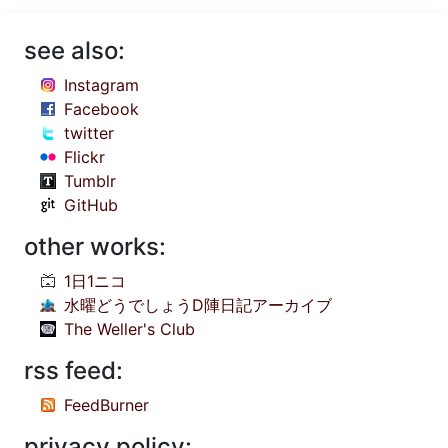
see also:
Instagram
Facebook
twitter
Flickr
Tumblr
GitHub
other works:
1日1ニコ
水曜どうでしょうD陣日記アーカイブ
The Weller's Club
rss feed:
FeedBurner
privacy policy: