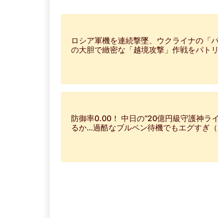
ロシア軍機を連続撃墜、ウクライナの「パ
の大胆で緻密な「越境攻撃」作戦をパトリオット
防御率0.00！ 中日の“20億円級守護
るか…過酷なブルペン待機でもエグすぎ（