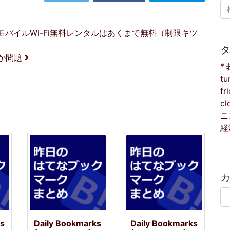
検
バイルWi-Fi無料レンタルはあくまで無料（制限キツ
のか問題
*
tu
fr
cl
ニ
経
カ
ks
Daily Bookmarks
Daily Bookmarks