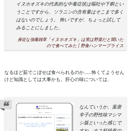
イヌホオズキの代表的な中毒症状は嘔吐や下痢とい
うことですから、ソラニンの含有量はそこまで多く
はないのでしょう。 怖いですが、ちょっと試して
みることにしました。
身近な強毒雑草「イヌホオズキ」は実は野菜だと聞いた
ので食べてみた | 野食ハンマープライス
なるほど茹でこぼせば食べられるのか……怖くてようせん
けど知識としては大事かも。肝心の味については、
なんていうか、葉唐
辛子の野性味マシマ
シ版といった感じで
すね。ナス科特有の