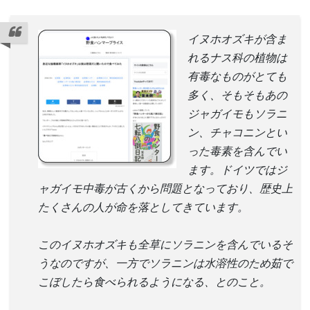
イヌホオズキが含ま
れるナス科の植物は
有毒なものがとても
多く、そもそもあの
ジャガイモもソラニ
ン、チャコニンとい
った毒素を含んでい
ます。ドイツではジ
ャガイモ中毒が古くから問題となっており、歴史上
たくさんの人が命を落としてきています。
このイヌホオズキも全草にソラニンを含んでいるそ
うなのですが、一方でソラニンは水溶性のため茹で
こぼしたら食べられるようになる、とのこと。