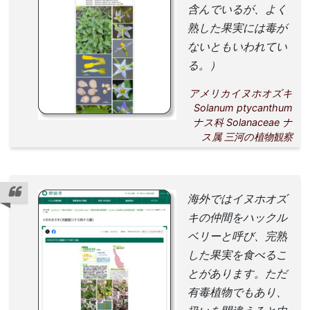
含んでいるが、よく
熟した果実には毒が
ないともいわれてい
る。）
アメリカイヌホオズキ
Solanum ptycanthum
ナス科 Solanaceae ナ
ス属 三河の植物観察
海外ではイヌホオズ
キの仲間をハックル
ベリーと呼び、完熟
した果実を食べるこ
とがあります。ただ
有毒植物でもあり、