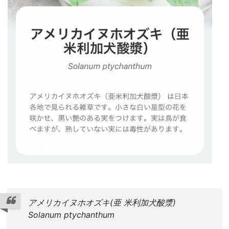
アメリカイヌホオズキ(亜 米利加犬酸漿)
Solanum ptychanthum