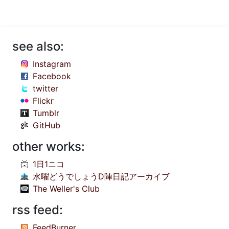
see also:
Instagram
Facebook
twitter
Flickr
Tumblr
GitHub
other works:
1日1ニコ
水曜どうでしょうD陣日記アーカイブ
The Weller's Club
rss feed:
FeedBurner