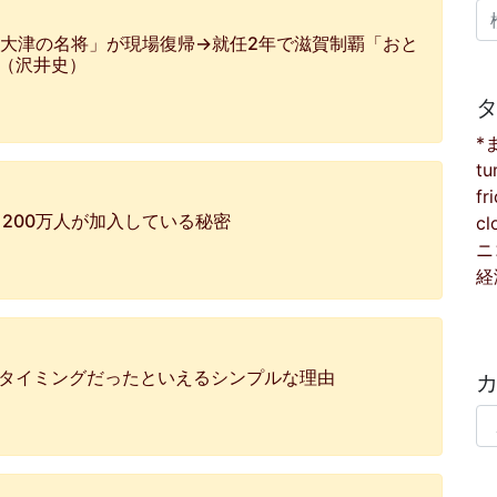
検
北大津の名将」が現場復帰→就任2年で滋賀制覇「おと
」（沢井史）
*
tu
fr
 200万人が加入している秘密
cl
ニ
経
トタイミングだったといえるシンプルな理由
カ