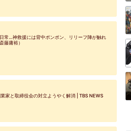
な日常…神救援には背中ポンポン、リリーフ陣が触れ
（斎藤庸裕）
家と取締役会の対立ようやく解消 | TBS NEWS