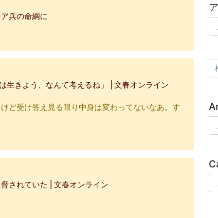
シア兵の命綱に
ア
検
は生きよう、なんて考えるね」 | 文春オンライン
A
るけど受け答え見る限り中身は変わってないなあ。す
Ar
C
Ca
されていた | 文春オンライン