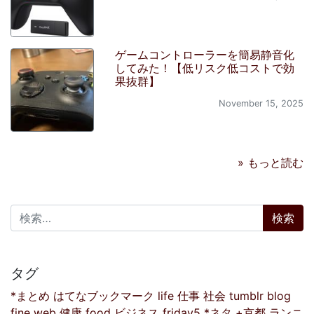
ゲームコントローラーを簡易静音化
してみた！【低リスク低コストで効
果抜群】
November 15, 2025
» もっと読む
検索:
タグ
*まとめ
はてなブックマーク
life
仕事
社会
tumblr
blog
fine
web
健康
food
ビジネス
friday5
*ネタ
+京都
ランニ