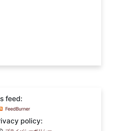
s feed:
FeedBurner
rivacy policy: