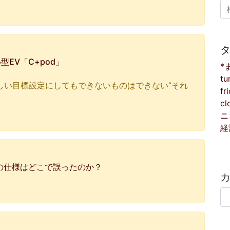
検
EV「C+pod」
*
tu
しい目標設定にしてもできないものはできない”それ
fr
cl
ニ
経
ィの仕様はどこで誤ったのか？
カ