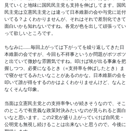
見ていくと地味に国民民主党も支持を伸ばしてます。国民
民主党は立憲民主党とは違って日本維新の会や与党に近付
いてる？よくわかりませんが、それはそれで差別化できて
面白いかも知れないですね。各党が色を出して頑張ってい
って欲しいところです。
ちなみに……毎回上がっては下がってを繰り返してきた日
本維新の会ですが、今回も不祥事というか問題がポツポツ
と出ていて微妙な雰囲気ですね。叩けば埃が出る事象を把
握しつつ、必要になるとき（=支持率を伸ばしたとき）ま
で寝かせてるみたいなことがあるのかな。日本維新の会を
叩いて誰が得をするのかはよくわかりませんけど、なんと
なくそんな印象。
当面は立憲民主党との支持率争いが続きそうなので、そこ
のところで有意義な政策対決みたいなのが見られると面白
いなと思います。この2党が盛り上がっていけば自民党・
公明党も無視し続けることは出来ないと思うので。今後に