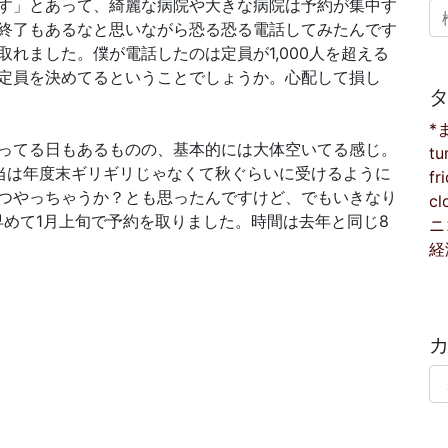
す」とあって、綺麗な病院や大きな病院は予約が集中す
検
終了もあるなと思いながら恐る恐る電話してみたんです
れました。僕が電話したのは定員が1,000人を超える
定員を決めてるということでしょうか。心配して損し
*
ってる日もあるものの、基本的には大体空いてる感じ。
tu
当は年度末ギリギリじゃなくて秋ぐらいに受けるように
fr
つやっちゃうか？とも思ったんですけど、でもいきなり
cl
早めて1月上旬で予約を取りました。時間は去年と同じ8
ニ
経
カ