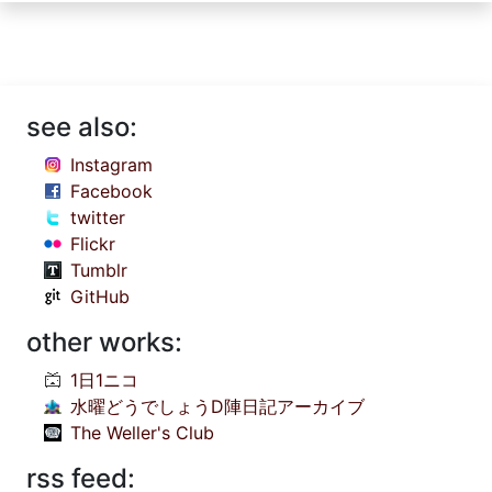
see also:
Instagram
Facebook
twitter
Flickr
Tumblr
GitHub
other works:
1日1ニコ
水曜どうでしょうD陣日記アーカイブ
The Weller's Club
rss feed: