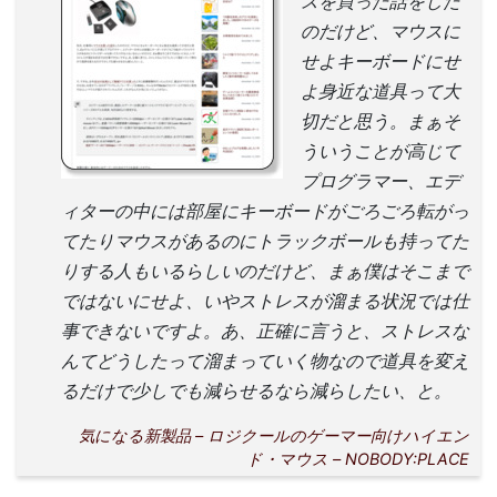
スを買った話をした
のだけど、マウスに
せよキーボードにせ
よ身近な道具って大
切だと思う。まぁそ
ういうことが高じて
プログラマー、エデ
ィターの中には部屋にキーボードがごろごろ転がっ
てたりマウスがあるのにトラックボールも持ってた
りする人もいるらしいのだけど、まぁ僕はそこまで
ではないにせよ、いやストレスが溜まる状況では仕
事できないですよ。あ、正確に言うと、ストレスな
んてどうしたって溜まっていく物なので道具を変え
るだけで少しでも減らせるなら減らしたい、と。
気になる新製品 – ロジクールのゲーマー向けハイエン
ド・マウス – NOBODY:PLACE